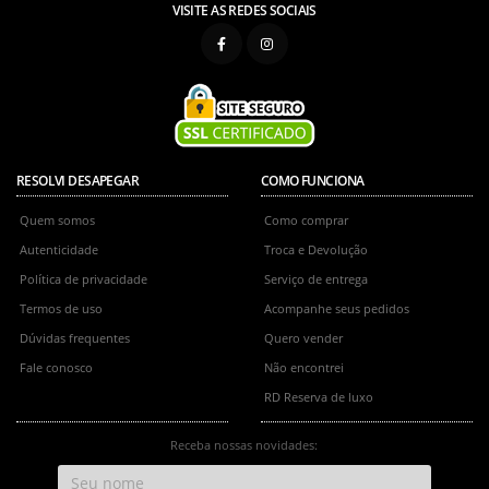
VISITE AS REDES SOCIAIS
RESOLVI DESAPEGAR
COMO FUNCIONA
Quem somos
Como comprar
Autenticidade
Troca e Devolução
Política de privacidade
Serviço de entrega
Termos de uso
Acompanhe seus pedidos
Dúvidas frequentes
Quero vender
Fale conosco
Não encontrei
RD Reserva de luxo
Receba nossas novidades: